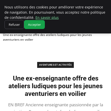
Correze Co
Nous utilisons des cookies pour améliorer votre expérience
de navigation. En poursuivant, vous acceptez notre politique
de confidentialité.
En savoir plus
Refuser
Accepter
Accueil
Aventures et activités
Une ex-enseignante offre des ateliers ludiques pour les jeunes
aventuriers en voilier
AVENTURES ET ACTIVITÉS
Une ex-enseignante offre des
ateliers ludiques pour les jeunes
aventuriers en voilier
EN BREF Ancienne enseignante passionnée par la