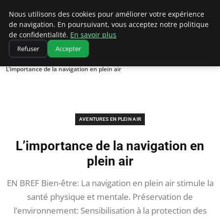
Correze Co
Nous utilisons des cookies pour améliorer votre expérience
de navigation. En poursuivant, vous acceptez notre politique
de confidentialité.
En savoir plus
Refuser
Accepter
Accueil
Aventures en plein air
L’importance de la navigation en plein air
AVENTURES EN PLEIN AIR
L’importance de la navigation en
plein air
EN BREF Bien-être: La navigation en plein air stimule la
santé physique et mentale. Préservation de
l’environnement: Sensibilisation à la protection des