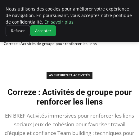
Correze Co
Nous utilisons des cookies pour améliorer votre expérience
de navigation. En poursuivant, vous acceptez notre politique
de confidentialité.
En savoir plus
Refuser
Accepter
Accueil
Aventures et activités
Correze : Activités de groupe pour renforcer les liens
AVENTURES ET ACTIVITÉS
Correze : Activités de groupe pour
renforcer les liens
EN BREF Activités immersives pour renforcer les liens
sociaux Jeux de cohésion pour favoriser travail
d’équipe et confiance Team building : techniques pour