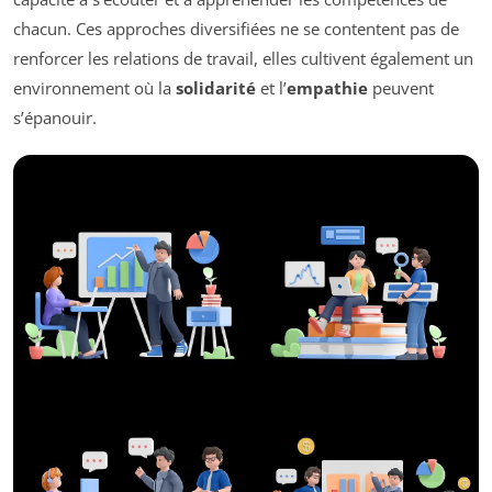
chacun. Ces approches diversifiées ne se contentent pas de
renforcer les relations de travail, elles cultivent également un
environnement où la
solidarité
et l’
empathie
peuvent
s’épanouir.