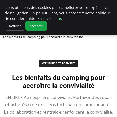
Correze Co
Nous utilisons des cookies pour améliorer votre expérience
de navigation. En poursuivant, vous acceptez notre politique
de confidentialité.
En savoir plus
Refuser
Accepter
Accueil
Aventures et activités
Les bienfaits du camping pour accroître la convivialité
AVENTURES ET ACTIVITÉS
Les bienfaits du camping pour
accroître la convivialité
EN BREF Atmosphère conviviale : Partager des repas
et activités crée des liens forts. Vie en communauté :
La collaboration et l’entraide renforcent la convivialité.