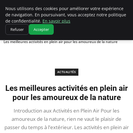
Correze Co
Nous utilisons des cookies pour améliorer votre expérience
de navigation. En poursuivant, vous acceptez notre politique
de confidentialité.
En savoir plus
Refuser
Accepter
Accueil
Actualités
Les meilleures activités en plein air pour les amoureux de la nature
ACTUALITÉS
Les meilleures activités en plein air
pour les amoureux de la nature
Introduction aux Activités en Plein Air Pour les
amoureux de la nature, rien ne vaut le plaisir de
passer du temps à l’extérieur. Les activités en plein air