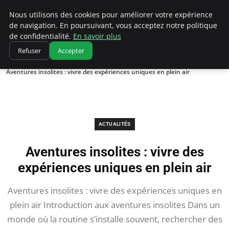
Correze Co
Nous utilisons des cookies pour améliorer votre expérience
de navigation. En poursuivant, vous acceptez notre politique
de confidentialité.
En savoir plus
Refuser
Accepter
Accueil
Actualités
Aventures insolites : vivre des expériences uniques en plein air
ACTUALITÉS
Aventures insolites : vivre des
expériences uniques en plein air
Aventures insolites : vivre des expériences uniques en
plein air Introduction aux aventures insolites Dans un
monde où la routine s’installe souvent, rechercher des