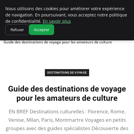
Correze Co
Nous utilisons des cookies pour améliorer votre expérience
de navigation. En poursuivant, vous acceptez notre politique
de confidentialité.
En savoir plus
Refuser
Accepter
Accueil
Destinations de voyage
Guide des destinations de voyage pour les amateurs de culture
DESTINATIONS DE VOYAGE
Guide des destinations de voyage
pour les amateurs de culture
EN BREF Destinations culturelles : Florence, Rome,
Venise, Milan, Paris, Montmartre Voyages en petits
groupes avec des guides spécialistes Découverte des