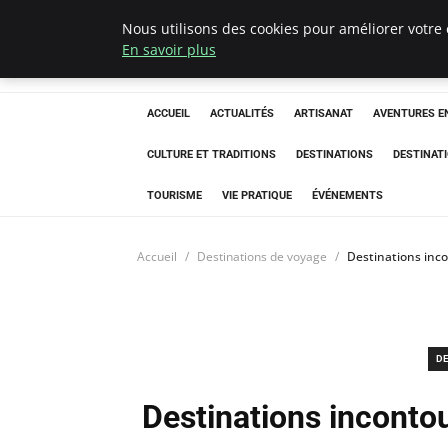
Nous utilisons des cookies pour améliorer votre 
Correze Co
En savoir plus
ACCUEIL
ACTUALITÉS
ARTISANAT
AVENTURES EN
CULTURE ET TRADITIONS
DESTINATIONS
DESTINAT
TOURISME
VIE PRATIQUE
ÉVÉNEMENTS
Accueil
Destinations de voyage
Destinations inc
DE
Destinations inconto