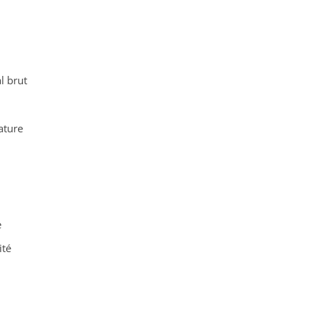
l brut
ature
e
ité