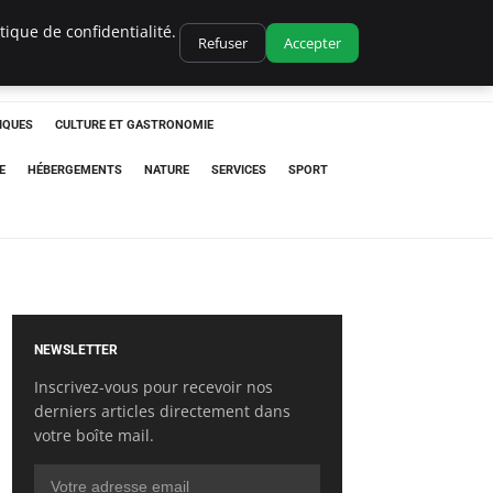
ique de confidentialité.
Refuser
Accepter
IQUES
CULTURE ET GASTRONOMIE
E
HÉBERGEMENTS
NATURE
SERVICES
SPORT
NEWSLETTER
Inscrivez-vous pour recevoir nos
derniers articles directement dans
votre boîte mail.