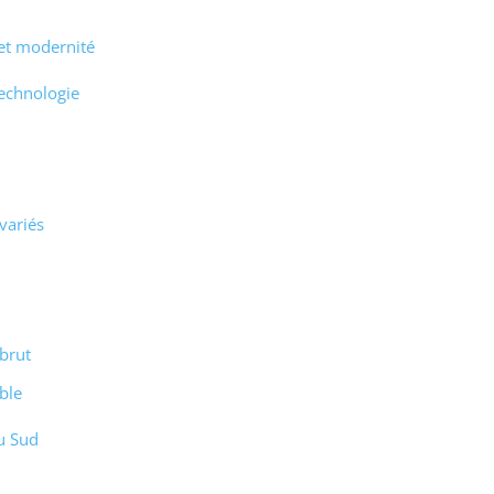
 et modernité
technologie
variés
brut
ible
u Sud