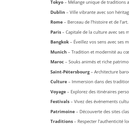
Tokyo
– Mélange unique de traditions a
Dublin
– Ville vibrante avec son héritage
Rome
– Berceau de l’histoire et de l’art.
Paris
– Capitale de la culture avec se
Bangkok
– Éveillez vos sens avec ses m
Munich
– Tradition et modernité au cœ
Maroc
– Souks animés et riche patrimoi
Saint-Pétersbourg
– Architecture baroq
Culture
– Immersion dans des tradition
Voyage
– Explorez des itinéraires perso
Festivals
– Vivez des événements cultur
Patrimoine
– Découverte des sites cla
Traditions
– Respecter l’authenticité l