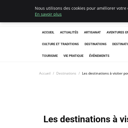
Nous utilisons des cookies pour améliorer votre 
Correze Co
En savoir plus
ACCUEIL
ACTUALITÉS
ARTISANAT
AVENTURES EN
CULTURE ET TRADITIONS
DESTINATIONS
DESTINAT
TOURISME
VIE PRATIQUE
ÉVÉNEMENTS
Accueil
Destinations
Les destinations à visiter p
Les destinations à vi