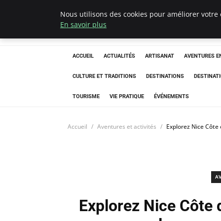
Nous utilisons des cookies pour améliorer votre 
Correze Co
En savoir plus
ACCUEIL
ACTUALITÉS
ARTISANAT
AVENTURES EN
CULTURE ET TRADITIONS
DESTINATIONS
DESTINAT
TOURISME
VIE PRATIQUE
ÉVÉNEMENTS
Accueil
Aventures et activités
Explorez Nice Côte
A
Explorez Nice Côte 