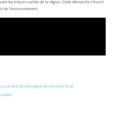
ant les trésors cachés de la région. Cette démarche s’inscrit
ct de l’environnement.
u jour avec la campagne de tourisme local
onsable