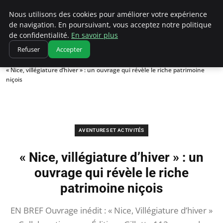
Correze Co
Nous utilisons des cookies pour améliorer votre expérience
de navigation. En poursuivant, vous acceptez notre politique
de confidentialité.
En savoir plus
Refuser
Accepter
Accueil
Aventures et activités
« Nice, villégiature d’hiver » : un ouvrage qui révèle le riche patrimoine
niçois
AVENTURES ET ACTIVITÉS
« Nice, villégiature d’hiver » : un
ouvrage qui révèle le riche
patrimoine niçois
EN BREF Ouvrage inédit : « Nice, Villégiature d’hiver »