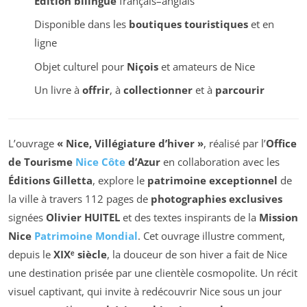
Édition bilingue
français–anglais
Disponible dans les
boutiques touristiques
et en
ligne
Objet culturel pour
Niçois
et amateurs de Nice
Un livre à
offrir
, à
collectionner
et à
parcourir
L’ouvrage
« Nice, Villégiature d’hiver »
, réalisé par l’
Office
de Tourisme
Nice Côte
d’Azur
en collaboration avec les
Éditions Gilletta
, explore le
patrimoine exceptionnel
de
la ville à travers 112 pages de
photographies exclusives
signées
Olivier HUITEL
et des textes inspirants de la
Mission
Nice
Patrimoine Mondial
. Cet ouvrage illustre comment,
depuis le
XIXᵉ siècle
, la douceur de son hiver a fait de Nice
une destination prisée par une clientèle cosmopolite. Un récit
visuel captivant, qui invite à redécouvrir Nice sous un jour