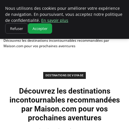
Correze Co
Nous utilisons des cookies pour améliorer votre expérience
de navigation. En poursuivant, vous acceptez notre politique
de confidentialité.
En savoir plus
Refuser
Accepter
Accueil
Destinations de voyage
Découvrez les destinations incontournables recommandées par
Maison.com pour vos prochaines aventures
DESTINATIONS DE VOYAGE
Découvrez les destinations
incontournables recommandées
par Maison.com pour vos
prochaines aventures