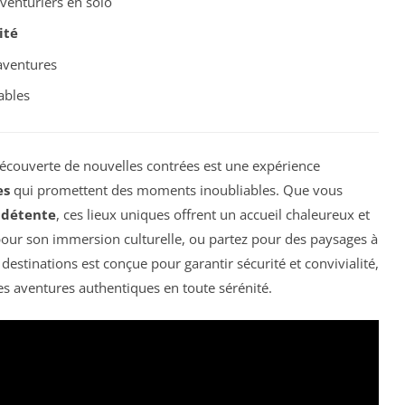
venturiers en solo
ité
aventures
ables
a découverte de nouvelles contrées est une expérience
es
qui promettent des moments inoubliables. Que vous
e
détente
, ces lieux uniques offrent un accueil chaleureux et
our son immersion culturelle, ou partez pour des paysages à
destinations est conçue pour garantir sécurité et convivialité,
s aventures authentiques en toute sérénité.