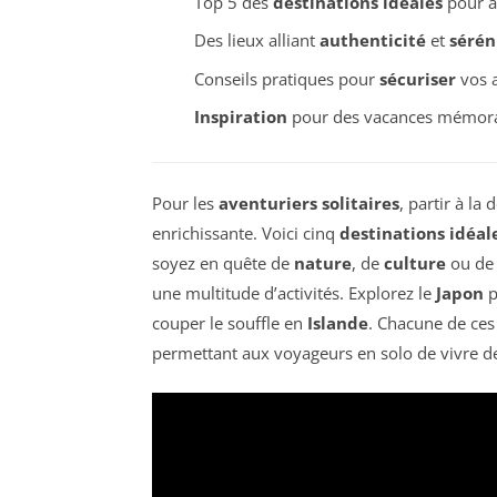
Top 5 des
destinations idéales
pour a
Des lieux alliant
authenticité
et
sérén
Conseils pratiques pour
sécuriser
vos 
Inspiration
pour des vacances mémor
Pour les
aventuriers solitaires
, partir à l
enrichissante. Voici cinq
destinations idéal
soyez en quête de
nature
, de
culture
ou d
une multitude d’activités. Explorez le
Japon
p
couper le souffle en
Islande
. Chacune de ces 
permettant aux voyageurs en solo de vivre de