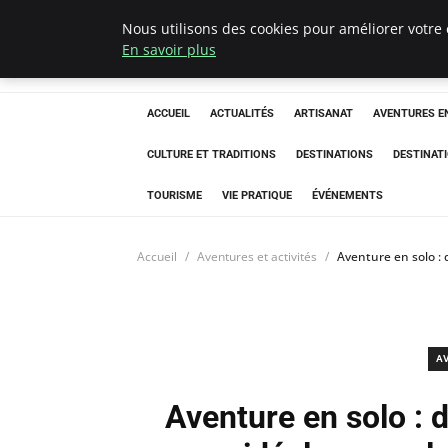
Nous utilisons des cookies pour améliorer votre 
Correze Co
En savoir plus
ACCUEIL
ACTUALITÉS
ARTISANAT
AVENTURES EN
CULTURE ET TRADITIONS
DESTINATIONS
DESTINAT
TOURISME
VIE PRATIQUE
ÉVÉNEMENTS
Accueil
Aventures et activités
Aventure en solo : 
A
Aventure en solo : 