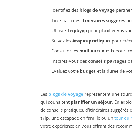
Identifiez des
blogs de voyage
pertinen
Tirez parti des
itinéraires suggérés
pou
Utilisez
Tripkygo
pour planifier vos vac
Suivez les
étapes pratiques
pour créer
Consultez les
meilleurs outils
pour tro
Inspirez-vous des
conseils partagés
pa
Évaluez votre
budget
et la durée de vot
Les
blogs de voyage
représentent une source
qui souhaitent
planifier un séjour
. En expl
de conseils pratiques, d’itinéraires suggérés
trip
, une escapade en famille ou un
tour du
votre expérience en vous offrant des recomm