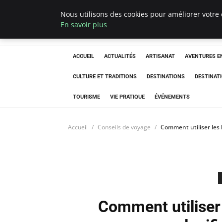
Nous utilisons des cookies pour améliorer votre 
Correze Co
En savoir plus
ACCUEIL
ACTUALITÉS
ARTISANAT
AVENTURES EN
CULTURE ET TRADITIONS
DESTINATIONS
DESTINAT
TOURISME
VIE PRATIQUE
ÉVÉNEMENTS
Accueil
Conseils de voyage
Comment utiliser les 
Comment utiliser