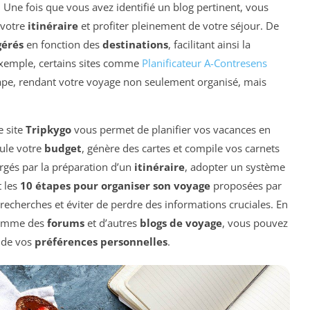
 Une fois que vous avez identifié un blog pertinent, vous
 votre
itinéraire
et profiter pleinement de votre séjour. De
gérés
en fonction des
destinations
, facilitant ainsi la
r exemple, certains sites comme
Planificateur A-Contresens
étape, rendant votre voyage non seulement organisé, mais
e site
Tripkygo
vous permet de planifier vos vacances en
cule votre
budget
, génère des cartes et compile vos carnets
rgés par la préparation d’un
itinéraire
, adopter un système
t les
10 étapes pour organiser son voyage
proposées par
 recherches et éviter de perdre des informations cruciales. En
 comme des
forums
et d’autres
blogs de voyage
, vous pouvez
de vos
préférences personnelles
.