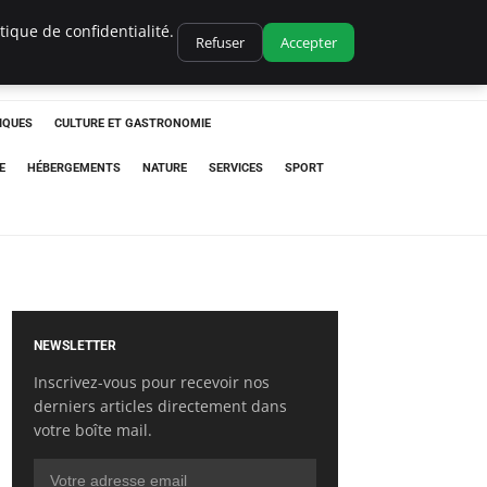
ique de confidentialité.
Refuser
Accepter
IQUES
CULTURE ET GASTRONOMIE
E
HÉBERGEMENTS
NATURE
SERVICES
SPORT
NEWSLETTER
Inscrivez-vous pour recevoir nos
derniers articles directement dans
votre boîte mail.