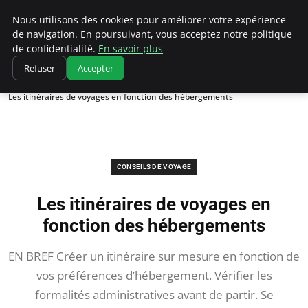
Correze Co
Nous utilisons des cookies pour améliorer votre expérience
de navigation. En poursuivant, vous acceptez notre politique
de confidentialité.
En savoir plus
Refuser
Accepter
Accueil
Conseils de voyage
Les itinéraires de voyages en fonction des hébergements
CONSEILS DE VOYAGE
Les itinéraires de voyages en
fonction des hébergements
EN BREF Créer un itinéraire sur mesure en fonction de
vos préférences d’hébergement. Vérifier les
formalités administratives avant de partir. Se