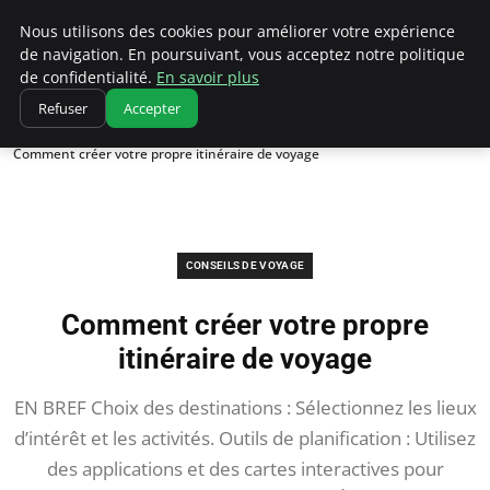
Correze Co
Nous utilisons des cookies pour améliorer votre expérience
de navigation. En poursuivant, vous acceptez notre politique
de confidentialité.
En savoir plus
Refuser
Accepter
Accueil
Conseils de voyage
Comment créer votre propre itinéraire de voyage
CONSEILS DE VOYAGE
Comment créer votre propre
itinéraire de voyage
EN BREF Choix des destinations : Sélectionnez les lieux
d’intérêt et les activités. Outils de planification : Utilisez
des applications et des cartes interactives pour