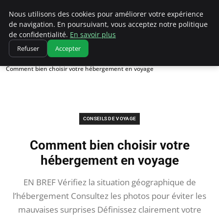
Correze Co
Nous utilisons des cookies pour améliorer votre expérience
de navigation. En poursuivant, vous acceptez notre politique
de confidentialité.
En savoir plus
Refuser
Accepter
Accueil
Conseils de voyage
Comment bien choisir votre hébergement en voyage
CONSEILS DE VOYAGE
Comment bien choisir votre
hébergement en voyage
EN BREF Vérifiez la situation géographique de
l’hébergement Consultez les photos pour éviter les
mauvaises surprises Définissez clairement votre