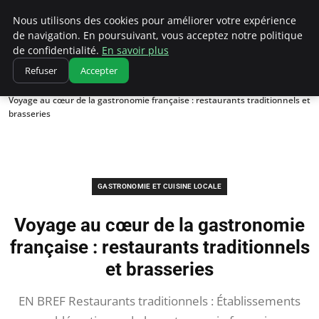
Correze Co
Nous utilisons des cookies pour améliorer votre expérience
de navigation. En poursuivant, vous acceptez notre politique
de confidentialité.
En savoir plus
Refuser
Accepter
Accueil
Gastronomie et cuisine locale
Voyage au cœur de la gastronomie française : restaurants traditionnels et
brasseries
GASTRONOMIE ET CUISINE LOCALE
Voyage au cœur de la gastronomie
française : restaurants traditionnels
et brasseries
EN BREF Restaurants traditionnels : Établissements