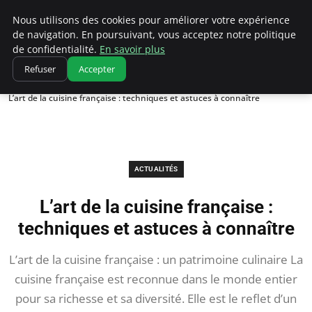
Correze Co
Nous utilisons des cookies pour améliorer votre expérience
de navigation. En poursuivant, vous acceptez notre politique
de confidentialité.
En savoir plus
Refuser
Accepter
Accueil
Actualités
L’art de la cuisine française : techniques et astuces à connaître
ACTUALITÉS
L’art de la cuisine française :
techniques et astuces à connaître
L’art de la cuisine française : un patrimoine culinaire La
cuisine française est reconnue dans le monde entier
pour sa richesse et sa diversité. Elle est le reflet d’un