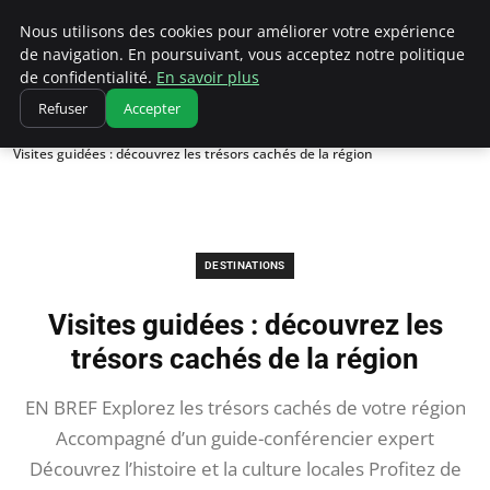
Correze Co
Nous utilisons des cookies pour améliorer votre expérience
de navigation. En poursuivant, vous acceptez notre politique
de confidentialité.
En savoir plus
Refuser
Accepter
Accueil
Destinations
Visites guidées : découvrez les trésors cachés de la région
DESTINATIONS
Visites guidées : découvrez les
trésors cachés de la région
EN BREF Explorez les trésors cachés de votre région
Accompagné d’un guide-conférencier expert
Découvrez l’histoire et la culture locales Profitez de