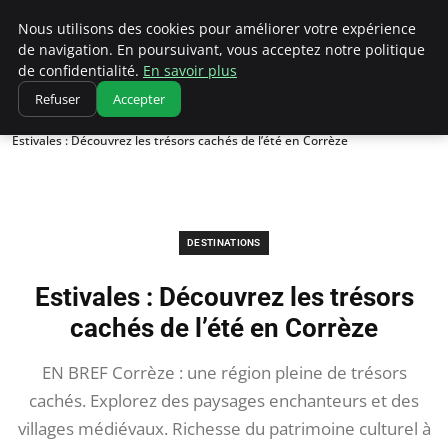
Correze Co
Nous utilisons des cookies pour améliorer votre expérience
de navigation. En poursuivant, vous acceptez notre politique
de confidentialité.
En savoir plus
Refuser
Accepter
Accueil
Destinations
Estivales : Découvrez les trésors cachés de l’été en Corrèze
DESTINATIONS
Estivales : Découvrez les trésors
cachés de l’été en Corrèze
EN BREF Corrèze : une région pleine de trésors
cachés. Explorez des paysages enchanteurs et des
villages médiévaux. Richesse du patrimoine culturel à