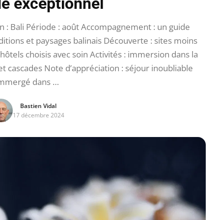
de exceptionnel
n : Bali Période : août Accompagnement : un guide
aditions et paysages balinais Découverte : sites moins
ôtels choisis avec soin Activités : immersion dans la
 et cascades Note d’appréciation : séjour inoubliable
mmergé dans …
Bastien Vidal
17 décembre 2024