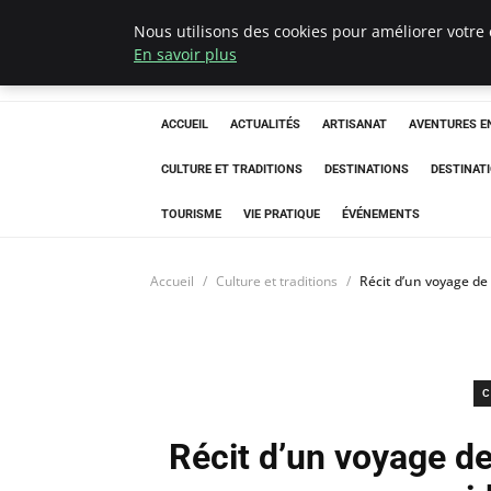
Nous utilisons des cookies pour améliorer votre 
Correze Co
En savoir plus
ACCUEIL
ACTUALITÉS
ARTISANAT
AVENTURES EN
CULTURE ET TRADITIONS
DESTINATIONS
DESTINAT
TOURISME
VIE PRATIQUE
ÉVÉNEMENTS
Accueil
Culture et traditions
Récit d’un voyage de
C
Récit d’un voyage de