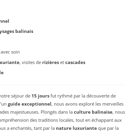
nnel
ysages balinais
 avec soin
uxuriante
, visites de
rizières
et
cascades
le
notre séjour de
15 jours
fut rythmé par la découverte de
d’un
guide exceptionnel
, nous avons exploré les merveilles
ascades majestueuses. Plongés dans la
culture balinaise
, nous
ompréhension des traditions locales, tout en échappant aux
ous a enchantés, tant par la
nature luxuriante
que par la