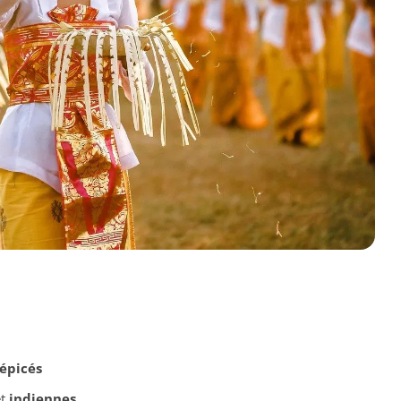
épicés
t
indiennes