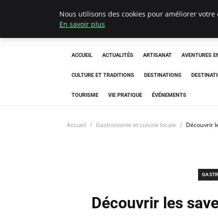
Nous utilisons des cookies pour améliorer votre 
Correze Co
En savoir plus
ACCUEIL
ACTUALITÉS
ARTISANAT
AVENTURES EN
CULTURE ET TRADITIONS
DESTINATIONS
DESTINAT
TOURISME
VIE PRATIQUE
ÉVÉNEMENTS
Accueil
Gastronomie et cuisine locale
Découvrir l
GASTR
Découvrir les save