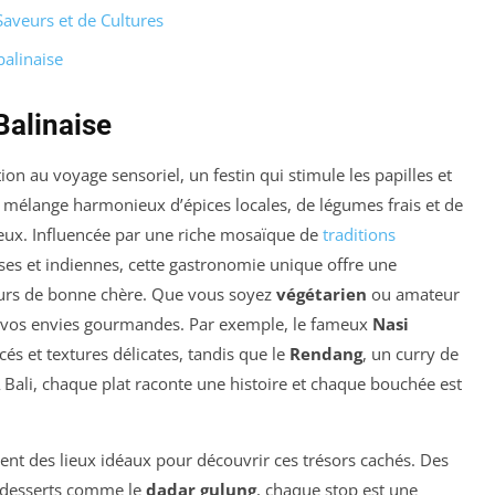
aveurs et de Cultures
balinaise
Balinaise
tion au voyage sensoriel, un festin qui stimule les papilles et
un mélange harmonieux d’épices locales, de légumes frais et de
ureux. Influencée par une riche mosaïque de
traditions
es et indiennes, cette gastronomie unique offre une
teurs de bonne chère. Que vous soyez
végétarien
ou amateur
re vos envies gourmandes. Par exemple, le fameux
Nasi
icés et textures délicates, tandis que le
Rendang
, un curry de
 Bali, chaque plat raconte une histoire et chaque bouchée est
ent des lieux idéaux pour découvrir ces trésors cachés. Des
x desserts comme le
dadar gulung
, chaque stop est une