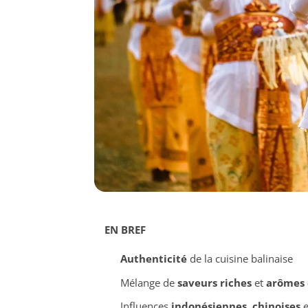
EN BREF
Authenticité
de la cuisine balinaise
Mélange de
saveurs riches
et
arômes 
Influences
indonésiennes
,
chinoises
e