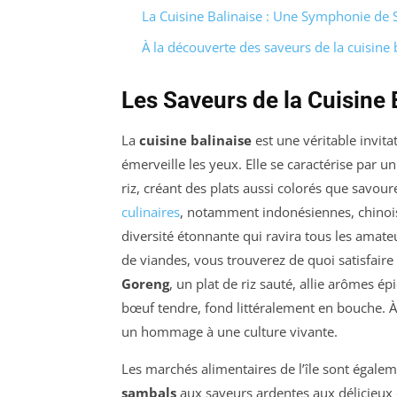
La Cuisine Balinaise : Une Symphonie de S
À la découverte des saveurs de la cuisine 
Les Saveurs de la Cuisine 
La
cuisine balinaise
est une véritable invita
émerveille les yeux. Elle se caractérise par 
riz, créant des plats aussi colorés que savo
culinaires
, notamment indonésiennes, chinois
diversité étonnante qui ravira tous les ama
de viandes, vous trouverez de quoi satisfai
Goreng
, un plat de riz sauté, allie arômes ép
bœuf tendre, fond littéralement en bouche. À
un hommage à une culture vivante.
Les marchés alimentaires de l’île sont égalem
sambals
aux saveurs ardentes aux délicieu