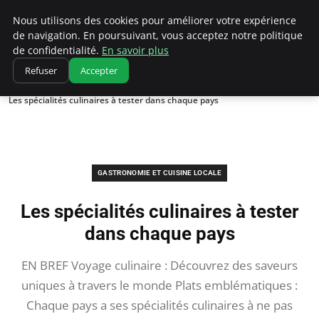
Correze Co
Nous utilisons des cookies pour améliorer votre expérience
de navigation. En poursuivant, vous acceptez notre politique
de confidentialité.
En savoir plus
Refuser
Accepter
Accueil
Gastronomie et cuisine locale
Les spécialités culinaires à tester dans chaque pays
GASTRONOMIE ET CUISINE LOCALE
Les spécialités culinaires à tester
dans chaque pays
EN BREF Voyage culinaire : Découvrez des saveurs
uniques à travers le monde Plats emblématiques :
Chaque pays a ses spécialités culinaires à ne pas