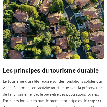
Les principes du tourisme durable
Le
tourisme durable
repose sur des fondations solides qui
visent à harmoniser l’activité touristique avec la préservation
de l’environnement et le bien-être des populations locales.
Parmi ces fondamentaux, le premier principe est le
respect
de l’environnement
. Cela signifie que les touristes et les