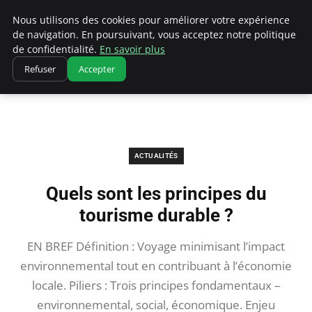
Correze Co
Nous utilisons des cookies pour améliorer votre expérience
de navigation. En poursuivant, vous acceptez notre politique
de confidentialité.
En savoir plus
Refuser
Accepter
Accueil
Actualités
Quels sont les principes du tourisme durable ?
ACTUALITÉS
Quels sont les principes du
tourisme durable ?
EN BREF Définition : Voyage minimisant l’impact
environnemental tout en contribuant à l’économie
locale. Piliers : Trois principes fondamentaux –
environnemental, social, économique. Enjeu