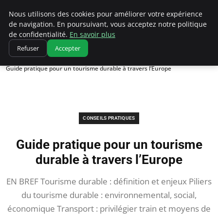
Correze Co
Nous utilisons des cookies pour améliorer votre expérience
de navigation. En poursuivant, vous acceptez notre politique
de confidentialité.
En savoir plus
Refuser
Accepter
Accueil
Conseils pratiques
Guide pratique pour un tourisme durable à travers l’Europe
CONSEILS PRATIQUES
Guide pratique pour un tourisme
durable à travers l’Europe
EN BREF Tourisme durable : définition et enjeux Piliers
du tourisme durable : environnemental, social,
économique Transport : privilégier train et moyens de