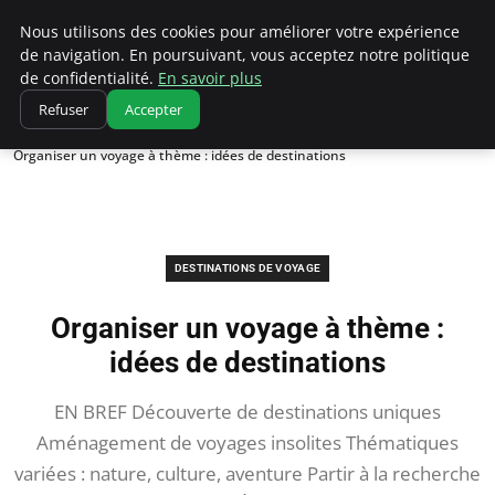
Correze Co
Nous utilisons des cookies pour améliorer votre expérience
de navigation. En poursuivant, vous acceptez notre politique
de confidentialité.
En savoir plus
Refuser
Accepter
Accueil
Destinations de voyage
Organiser un voyage à thème : idées de destinations
DESTINATIONS DE VOYAGE
Organiser un voyage à thème :
idées de destinations
EN BREF Découverte de destinations uniques
Aménagement de voyages insolites Thématiques
variées : nature, culture, aventure Partir à la recherche