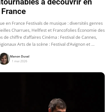
tournables à découvrir en
France
e en France Festivals de musique : diversités genres
lles Charrues, Hellfest et Francofolies Économie des
os de chiffre d’affaires Cinéma : Festival de Cannes,
gionaux Arts de la scène : Festival d’Avignon et …
Manon Duval
1 mai 2026