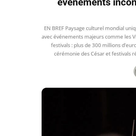
événements incon
EN BREF Paysage culturel mondial uniqu
avec événements majeurs comme les Viei
festivals : plus de 300 millions d’eur
cérémonie des César et festivals ré