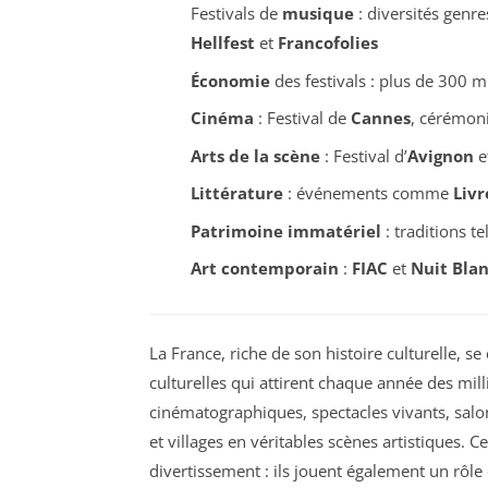
Festivals de
musique
: diversités gen
Hellfest
et
Francofolies
Économie
des festivals : plus de 300 mi
Cinéma
: Festival de
Cannes
, cérémon
Arts de la scène
: Festival d’
Avignon
e
Littérature
: événements comme
Livr
Patrimoine immatériel
: traditions te
Art contemporain
:
FIAC
et
Nuit Bla
La France, riche de son
histoire
culturelle, se
culturelles qui attirent chaque année des mill
cinématographiques, spectacles vivants, salon
et villages en véritables scènes artistiques
divertissement : ils jouent également un rôle