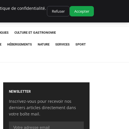
ique de confidentialité.
Refuser
Accepter
IQUES
CULTURE ET GASTRONOMIE
E
HÉBERGEMENTS
NATURE
SERVICES
SPORT
NEWSLETTER
Inscrivez-vous pour recevoir nos
derniers articles directement dans
votre boîte mail.