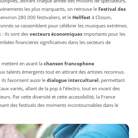
ultipliés, attirant chaque année des millions de spectateurs,
 événements les plus marquants, on retrouve le
Festival des
environ 280 000 festivaliers, et le
Hellfest
à Clisson,
ionnés se rassemblent pour célébrer les musiques extrêmes.
 : ils sont des
vecteurs économiques
importants pour les
ombées financières significatives dans les secteurs de
, mettent en avant la
chanson francophone
x talents émergents tout en attirant des artistes reconnus.
 ils favorisent aussi le
dialogue interculturel
, permettant
ux variés, allant de la pop à l’électro, tout en vivant des
s. Par cette diversité et cette accessibilité, la France
aisant des festivals des moments incontournables dans le