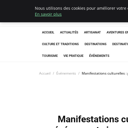
Nous utilisons des cookies pour améliorer votre 
Correze Co
En savoir plus
ACCUEIL
ACTUALITÉS
ARTISANAT
AVENTURES EN
CULTURE ET TRADITIONS
DESTINATIONS
DESTINAT
TOURISME
VIE PRATIQUE
ÉVÉNEMENTS
Accueil
Événements
Manifestations culturelles
Manifestations c