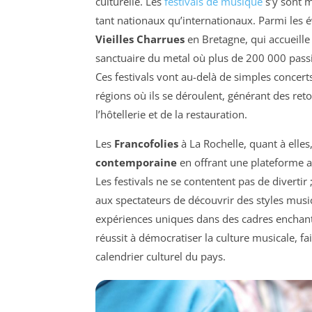
culturelle. Les
festivals de musique
s’y sont m
tant nationaux qu’internationaux. Parmi les
Vieilles Charrues
en Bretagne, qui accueille 
sanctuaire du metal où plus de 200 000 pass
Ces festivals vont au-delà de simples concerts
régions où ils se déroulent, générant des ret
l’hôtellerie et de la restauration.
Les
Francofolies
à La Rochelle, quant à elles
contemporaine
en offrant une plateforme au
Les festivals ne se contentent pas de divertir ;
aux spectateurs de découvrir des styles musica
expériences uniques dans des cadres enchanteur
réussit à démocratiser la culture musicale, f
calendrier culturel du pays.