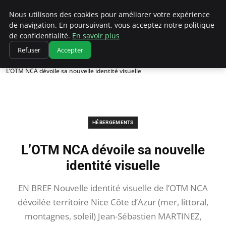
Correze Co
Nous utilisons des cookies pour améliorer votre expérience
de navigation. En poursuivant, vous acceptez notre politique
de confidentialité.
En savoir plus
Refuser
Accepter
Accueil
Hébergements
L’OTM NCA dévoile sa nouvelle identité visuelle
HÉBERGEMENTS
L’OTM NCA dévoile sa nouvelle
identité visuelle
EN BREF Nouvelle identité visuelle de l’OTM NCA
dévoilée territoire Nice Côte d’Azur (mer, littoral,
montagnes, soleil) Jean-Sébastien MARTINEZ,