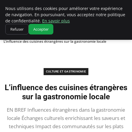
Correze Co
Nous utilisons des cookies pour améliorer votre expérience
de navigation. En poursuivant, vous acceptez notre politique
de confidentialité.
En savoir plus
Refuser
Accepter
Accueil
Culture et gastronomie
L’influence des cuisines étrangères sur la gastronomie locale
CULTURE ET GASTRONOMIE
L’influence des cuisines étrangères
sur la gastronomie locale
EN BREF Influences étrangères dans la gastronomie
locale Échanges culturels enrichissant les saveurs et
techniques Impact des communautés sur les plats