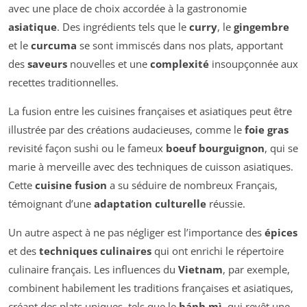
avec une place de choix accordée à la gastronomie
asiatique
. Des ingrédients tels que le
curry
, le
gingembre
et le
curcuma
se sont immiscés dans nos plats, apportant
des
saveurs
nouvelles et une
complexité
insoupçonnée aux
recettes traditionnelles.
La fusion entre les cuisines françaises et asiatiques peut être
illustrée par des créations audacieuses, comme le
foie gras
revisité façon sushi ou le fameux
boeuf bourguignon
, qui se
marie à merveille avec des techniques de cuisson asiatiques.
Cette
cuisine fusion
a su séduire de nombreux Français,
témoignant d’une
adaptation culturelle
réussie.
Un autre aspect à ne pas négliger est l’importance des
épices
et des
techniques culinaires
qui ont enrichi le répertoire
culinaire français. Les influences du
Vietnam
, par exemple,
combinent habilement les traditions françaises et asiatiques,
créant des plats uniques, tels que le
bánh mì
, qui revêt une