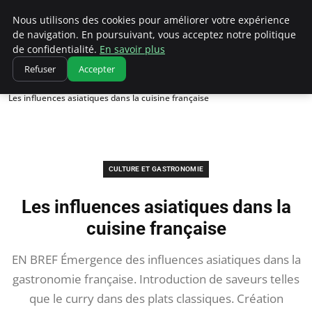
Correze Co
Nous utilisons des cookies pour améliorer votre expérience
de navigation. En poursuivant, vous acceptez notre politique
de confidentialité.
En savoir plus
Refuser
Accepter
Accueil
Culture et gastronomie
Les influences asiatiques dans la cuisine française
CULTURE ET GASTRONOMIE
Les influences asiatiques dans la
cuisine française
EN BREF Émergence des influences asiatiques dans la
gastronomie française. Introduction de saveurs telles
que le curry dans des plats classiques. Création