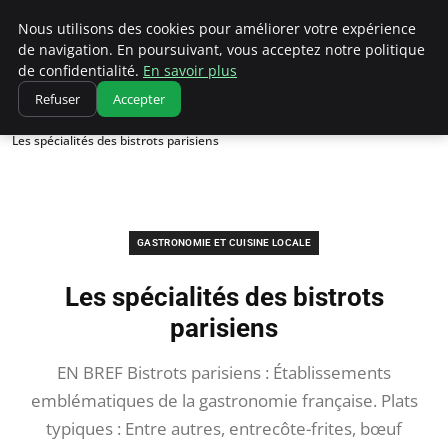
Correze Co
Nous utilisons des cookies pour améliorer votre expérience
de navigation. En poursuivant, vous acceptez notre politique
de confidentialité.
En savoir plus
Refuser
Accepter
Accueil
Gastronomie et cuisine locale
Les spécialités des bistrots parisiens
GASTRONOMIE ET CUISINE LOCALE
Les spécialités des bistrots
parisiens
EN BREF Bistrots parisiens : Établissements
emblématiques de la gastronomie française. Plats
typiques : Entre autres, entrecôte-frites, bœuf