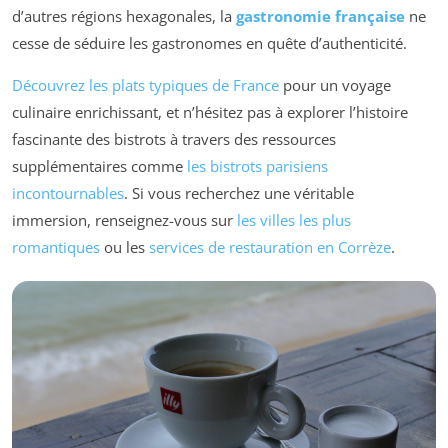
d’autres régions hexagonales, la
gastronomie française
ne
cesse de séduire les gastronomes en quête d’authenticité.
Découvrez les plats typiques de France
pour un voyage
culinaire enrichissant, et n’hésitez pas à explorer l’histoire
fascinante des bistrots à travers des ressources
supplémentaires comme
les bistrots parisiens
incontournables
. Si vous recherchez une véritable
immersion, renseignez-vous sur
les villes les plus
romantiques
ou les
services de restauration en Corrèze
.