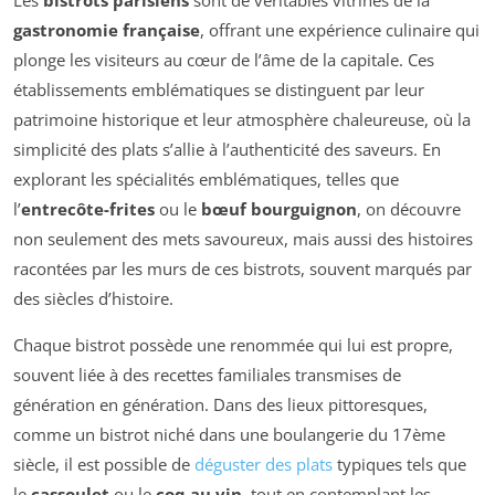
Les
bistrots parisiens
sont de véritables vitrines de la
gastronomie française
, offrant une expérience culinaire qui
plonge les visiteurs au cœur de l’âme de la capitale. Ces
établissements emblématiques se distinguent par leur
patrimoine historique et leur atmosphère chaleureuse, où la
simplicité des plats s’allie à l’authenticité des saveurs. En
explorant les spécialités emblématiques, telles que
l’
entrecôte-frites
ou le
bœuf bourguignon
, on découvre
non seulement des mets savoureux, mais aussi des histoires
racontées par les murs de ces bistrots, souvent marqués par
des siècles d’histoire.
Chaque bistrot possède une renommée qui lui est propre,
souvent liée à des recettes familiales transmises de
génération en génération. Dans des lieux pittoresques,
comme un bistrot niché dans une boulangerie du 17ème
siècle, il est possible de
déguster des plats
typiques tels que
le
cassoulet
ou le
coq au vin
, tout en contemplant les