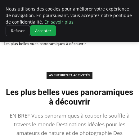
Correze Co
Nous utilisons des cookies pour améliorer votre expérience
de navigation. En poursuivant, vous acceptez notre politique
de confidentialité.
En savoir plus
Refuser
Accepter
Accueil
Aventures et activités
Les plus belles vues panoramiques à découvrir
AVENTURES ET ACTIVITÉS
Les plus belles vues panoramiques
à découvrir
EN BREF Vues panoramiques à couper le souffle à
travers le monde Destinations idéales pour les
amateurs de nature et de photographie Des