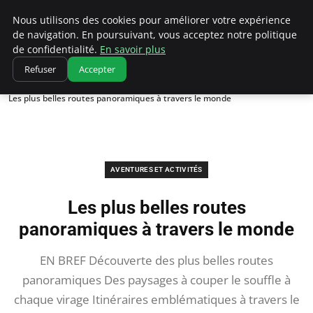
Correze Co
Nous utilisons des cookies pour améliorer votre expérience
de navigation. En poursuivant, vous acceptez notre politique
de confidentialité.
En savoir plus
Refuser
Accepter
Accueil
Aventures et activités
Les plus belles routes panoramiques à travers le monde
AVENTURES ET ACTIVITÉS
Les plus belles routes
panoramiques à travers le monde
EN BREF Découverte des plus belles routes
panoramiques Des paysages à couper le souffle à
chaque virage Itinéraires emblématiques à travers le