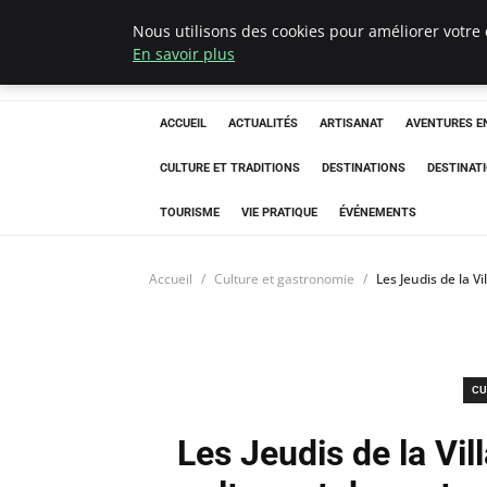
Nous utilisons des cookies pour améliorer votre 
Correze Co
En savoir plus
ACCUEIL
ACTUALITÉS
ARTISANAT
AVENTURES EN
CULTURE ET TRADITIONS
DESTINATIONS
DESTINAT
TOURISME
VIE PRATIQUE
ÉVÉNEMENTS
Accueil
Culture et gastronomie
Les Jeudis de la V
CU
Les Jeudis de la Vil