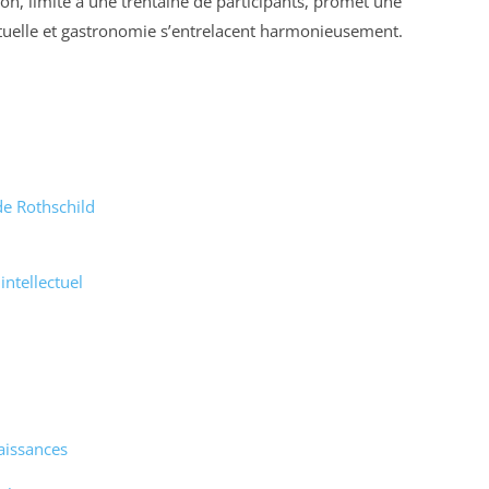
on, limité à une trentaine de participants, promet une
ectuelle et gastronomie s’entrelacent harmonieusement.
de Rothschild
ntellectuel
aissances