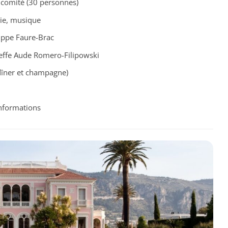
 comité (30 personnes)
gie, musique
lippe Faure-Brac
effe Aude Romero-Filipowski
dîner et champagne)
nformations