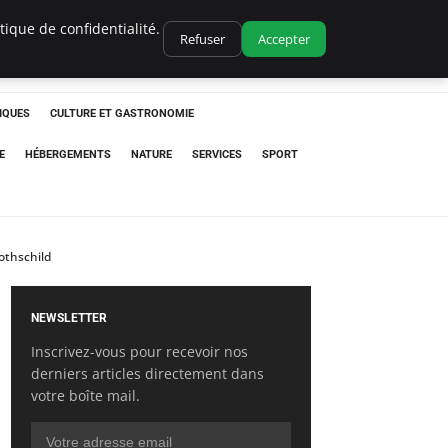
ique de confidentialité.
Refuser
Accepter
IQUES
CULTURE ET GASTRONOMIE
E
HÉBERGEMENTS
NATURE
SERVICES
SPORT
Rothschild
NEWSLETTER
Inscrivez-vous pour recevoir nos
derniers articles directement dans
votre boîte mail.