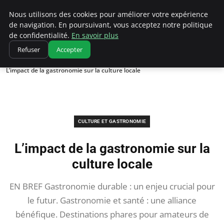
Correze Co
Nous utilisons des cookies pour améliorer votre expérience
de navigation. En poursuivant, vous acceptez notre politique
de confidentialité.
En savoir plus
Refuser
Accepter
Accueil
Culture et gastronomie
L’impact de la gastronomie sur la culture locale
CULTURE ET GASTRONOMIE
L’impact de la gastronomie sur la
culture locale
EN BREF Gastronomie durable : un enjeu crucial pour
le futur. Gastronomie et santé : une alliance
bénéfique. Destinations phares pour amateurs de