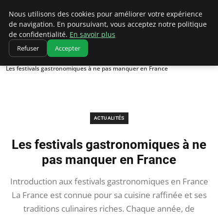
Correze Co
Nous utilisons des cookies pour améliorer votre expérience
de navigation. En poursuivant, vous acceptez notre politique
de confidentialité.
En savoir plus
Refuser
Accepter
Accueil
Actualités
Les festivals gastronomiques à ne pas manquer en France
ACTUALITÉS
Les festivals gastronomiques à ne
pas manquer en France
Introduction aux festivals gastronomiques en France
La France est connue pour sa cuisine raffinée et ses
traditions culinaires riches. Chaque année, de