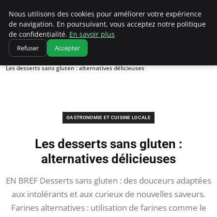
Correze Co
Nous utilisons des cookies pour améliorer votre expérience
de navigation. En poursuivant, vous acceptez notre politique
de confidentialité.
En savoir plus
Refuser
Accepter
Accueil
Gastronomie et cuisine locale
Les desserts sans gluten : alternatives délicieuses
GASTRONOMIE ET CUISINE LOCALE
Les desserts sans gluten :
alternatives délicieuses
EN BREF Desserts sans gluten : des douceurs adaptées
aux intolérants et aux curieux de nouvelles saveurs.
Farines alternatives : utilisation de farines comme le