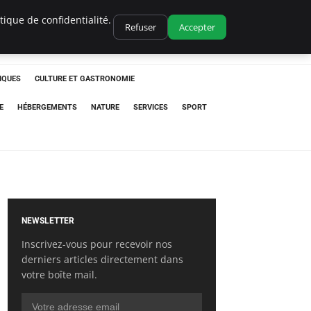
ique de confidentialité.
Refuser
Accepter
IQUES
CULTURE ET GASTRONOMIE
E
HÉBERGEMENTS
NATURE
SERVICES
SPORT
NEWSLETTER
Inscrivez-vous pour recevoir nos
derniers articles directement dans
votre boîte mail.