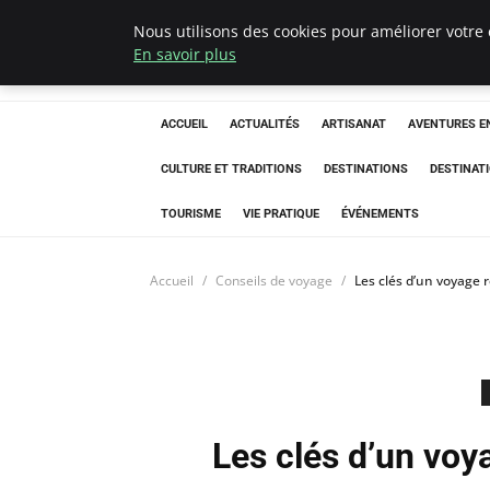
Nous utilisons des cookies pour améliorer votre 
Correze Co
En savoir plus
ACCUEIL
ACTUALITÉS
ARTISANAT
AVENTURES EN
CULTURE ET TRADITIONS
DESTINATIONS
DESTINAT
TOURISME
VIE PRATIQUE
ÉVÉNEMENTS
Accueil
Conseils de voyage
Les clés d’un voyage r
Les clés d’un voya