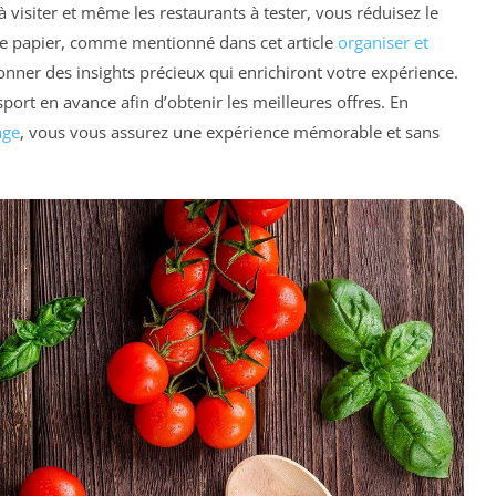
 visiter et même les restaurants à tester, vous réduisez le
uide papier, comme mentionné dans cet article
organiser et
nner des insights précieux qui enrichiront votre expérience.
sport en avance afin d’obtenir les meilleures offres. En
age
, vous vous assurez une expérience mémorable et sans