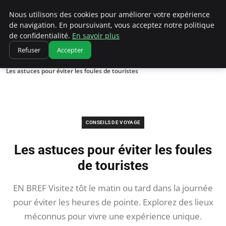
Correze Co
Nous utilisons des cookies pour améliorer votre expérience
de navigation. En poursuivant, vous acceptez notre politique
de confidentialité.
En savoir plus
Refuser
Accepter
Accueil
Conseils de voyage
Les astuces pour éviter les foules de touristes
CONSEILS DE VOYAGE
Les astuces pour éviter les foules
de touristes
EN BREF Visitez tôt le matin ou tard dans la journée
pour éviter les heures de pointe. Explorez des lieux
méconnus pour vivre une expérience unique.