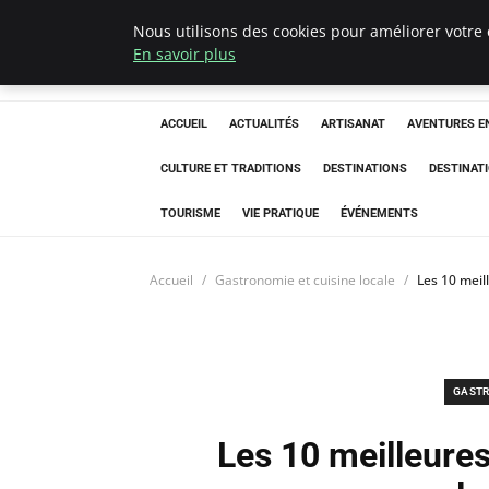
Nous utilisons des cookies pour améliorer votre 
Correze Co
En savoir plus
ACCUEIL
ACTUALITÉS
ARTISANAT
AVENTURES EN
CULTURE ET TRADITIONS
DESTINATIONS
DESTINAT
TOURISME
VIE PRATIQUE
ÉVÉNEMENTS
Accueil
Gastronomie et cuisine locale
Les 10 meil
GASTR
Les 10 meilleures