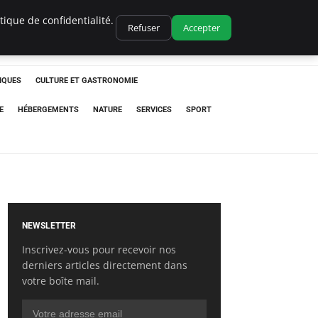
ique de confidentialité.
Refuser
Accepter
IQUES
CULTURE ET GASTRONOMIE
E
HÉBERGEMENTS
NATURE
SERVICES
SPORT
NEWSLETTER
Inscrivez-vous pour recevoir nos
derniers articles directement dans
votre boîte mail.