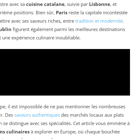
ustre avec sa
cuisine catalane
, suivie par
Lisbonne
, et
trième positions. Bien sûr,
Paris
reste la capitale incontestée
ttire avec ses saveurs riches, entre
tradition et modernité
.
ublin
figurent également parmi les meilleures destinations
nt une expérience culinaire inoubliable.
rope, il est impossible de ne pas mentionner les nombreuses
ir. Des
saveurs authentiques
des marchés locaux aux plats
n se distingue avec ses spécialités. Cet article vous emmène à
ns culinaires
à explorer en Europe, où chaque bouchée