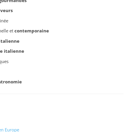
gourmandes
aveurs
inée
nelle et
contemporaine
italienne
e italienne
ques
stronomie
 en Europe