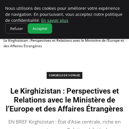
Correze Co
Nous utilisons des cookies pour améliorer votre expérience
de navigation. En poursuivant, vous acceptez notre politique
de confidentialité.
En savoir plus
Refuser
Accepter
Accueil
Conseils de voyage
Le Kirghizistan : Perspectives et Relations avec le Ministère de l’Europe et
des Affaires Étrangères
CONSEILS DE VOYAGE
Le Kirghizistan : Perspectives et
Relations avec le Ministère de
l’Europe et des Affaires Étrangères
EN BREF Kirghizistan : État d’Asie centrale, riche en