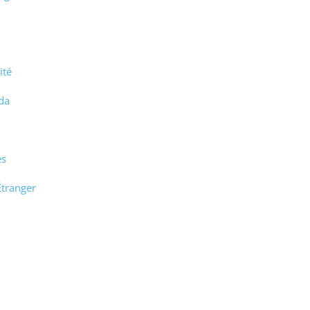
ité
da
es
Étranger