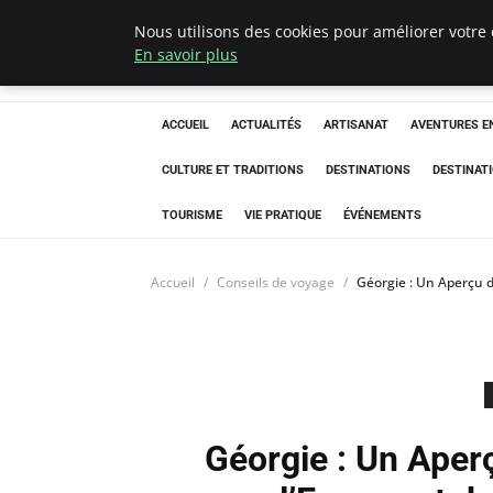
Nous utilisons des cookies pour améliorer votre 
Correze Co
En savoir plus
ACCUEIL
ACTUALITÉS
ARTISANAT
AVENTURES EN
CULTURE ET TRADITIONS
DESTINATIONS
DESTINAT
TOURISME
VIE PRATIQUE
ÉVÉNEMENTS
Accueil
Conseils de voyage
Géorgie : Un Aperçu d
Géorgie : Un Aper