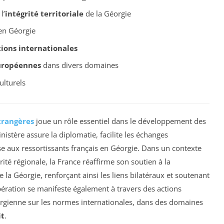
l’
intégrité territoriale
de la Géorgie
 en Géorgie
tions internationales
uropéennes
dans divers domaines
ulturels
trangères
joue un rôle essentiel dans le développement des
inistère assure la diplomatie, facilite les échanges
e aux ressortissants français en Géorgie. Dans un contexte
ité régionale, la France réaffirme son soutien à la
 la Géorgie, renforçant ainsi les liens bilatéraux et soutenant
ération se manifeste également à travers des actions
géorgienne sur les normes internationales, dans des domaines
it
.