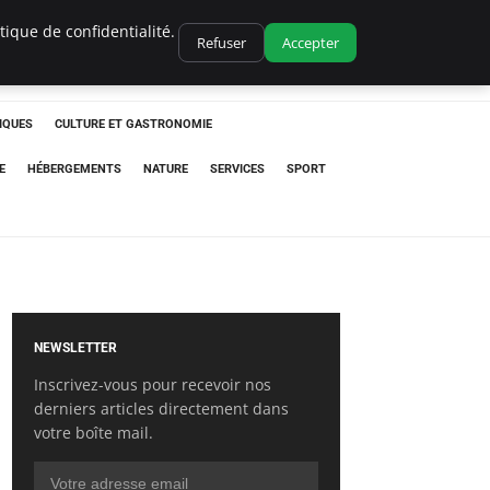
ique de confidentialité.
Refuser
Accepter
IQUES
CULTURE ET GASTRONOMIE
E
HÉBERGEMENTS
NATURE
SERVICES
SPORT
NEWSLETTER
Inscrivez-vous pour recevoir nos
derniers articles directement dans
votre boîte mail.