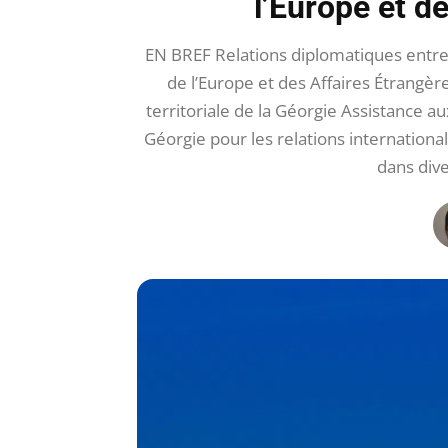
l’Europe et d
EN BREF Relations diplomatiques entre 
de l’Europe et des Affaires Étrangèr
territoriale de la Géorgie Assistance a
Géorgie pour les relations internatio
dans div