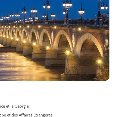
nce et la Géorgie
ope et des Affaires Étrangères