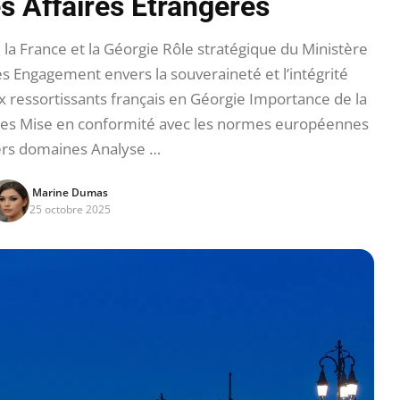
es Affaires Étrangères
la France et la Géorgie Rôle stratégique du Ministère
es Engagement envers la souveraineté et l’intégrité
ux ressortissants français en Géorgie Importance de la
nales Mise en conformité avec les normes européennes
ers domaines Analyse …
Marine Dumas
25 octobre 2025