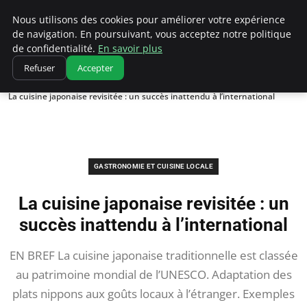
Correze Co
Nous utilisons des cookies pour améliorer votre expérience
de navigation. En poursuivant, vous acceptez notre politique
de confidentialité.
En savoir plus
Refuser
Accepter
Accueil
Gastronomie et cuisine locale
La cuisine japonaise revisitée : un succès inattendu à l’international
GASTRONOMIE ET CUISINE LOCALE
La cuisine japonaise revisitée : un
succès inattendu à l’international
EN BREF La cuisine japonaise traditionnelle est classée
au patrimoine mondial de l’UNESCO. Adaptation des
plats nippons aux goûts locaux à l’étranger. Exemples