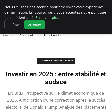
Correze Co
Nous utilisons des cookies pour améliorer votre expérience
de navigation. En poursuivant, vous acceptez notre politique
de confidentialité.
En savoir plus
Refuser
Accepter
Accueil
Culture et gastronomie
Investir en 2025 : entre stabilité et audace
CULTURE ET GASTRONOMIE
Investir en 2025 : entre stabilité et
audace
EN BREF Prospective sur le climat économique de
2025. Anticipation d’une correction après le succès
électoral de Donald Trump. Analyse des placements