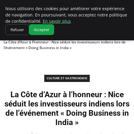
Correze Co
Nous utilisons des cookies pour améliorer votre expérience
de navigation. En poursuivant, vous acceptez notre politique
de confidentialité.
En savoir plus
Refuser
Accepter
Accueil
Culture et gastronomie
La Côte d’Azur à l’honneur : Nice séduit les investisseurs indiens lors de
l’événement « Doing Business in India »
CULTURE ET GASTRONOMIE
La Côte d’Azur à l’honneur : Nice
séduit les investisseurs indiens lors
de l’événement « Doing Business in
India »