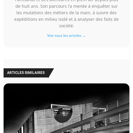
de huit ans. Son parcours l’a menée à enquêter sur
les mutations des métiers de la main, à suivre des
expéditions en milieu isolé et à analyser des faits de
société.
Voir tous les articles →
ARTICLES SIMILAIRES