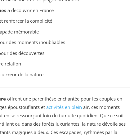
ues
à découvrir en France
t renforcer la complicité
capade mémorable
pour des moments inoubliables
pour des découvertes
e relation
u cœur de la nature
ure
offrent une parenthèse enchantée pour les couples en
ages époustouflants et
activités en plein
air, ces moments
ut en se ressourçant loin du tumulte quotidien. Que ce soit
illant ou dans des forêts luxuriantes, la nature dévoile ses
nstants magiques à deux. Ces escapades, rythmées par la