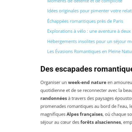
Moments de détente et de complicité
Idées originales pour pimenter votre relat
Échappées romantiques près de Paris
Explorations à vélo : une aventure à deux
Hébergements insolites pour un séjour 
Les Évasions Romantiques en Pleine Natu
Des escapades romantique
Organiser un
week-end nature
en amoureux 
quotidienne et de se reconnecter avec la be
randonnées
à travers des paysages époustouf
promenades romantiques au bord de l’eau, le
magnifiques
Alpes françaises
, où chaque s
séjour au cœur des
forêts alsaciennes
, emp