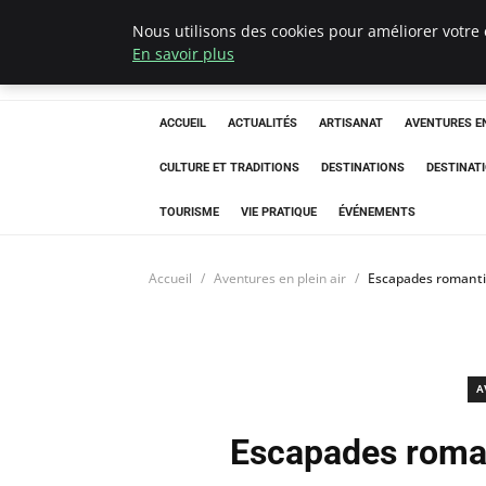
Nous utilisons des cookies pour améliorer votre 
Correze Co
En savoir plus
ACCUEIL
ACTUALITÉS
ARTISANAT
AVENTURES EN
CULTURE ET TRADITIONS
DESTINATIONS
DESTINAT
TOURISME
VIE PRATIQUE
ÉVÉNEMENTS
Accueil
Aventures en plein air
Escapades romanti
A
Escapades roman