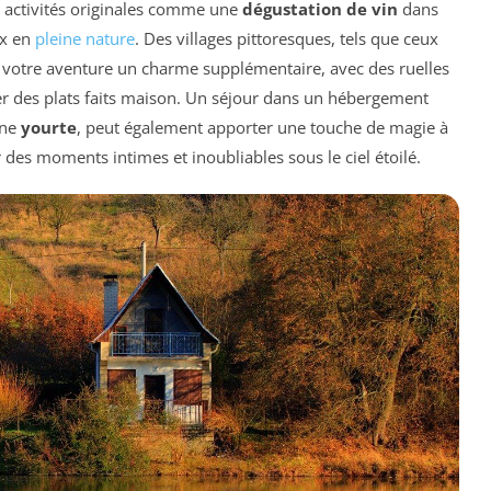
 activités originales comme une
dégustation de vin
dans
x en
pleine nature
. Des villages pittoresques, tels que ceux
 à votre aventure un charme supplémentaire, avec des ruelles
er des plats faits maison. Un séjour dans un hébergement
une
yourte
, peut également apporter une touche de magie à
des moments intimes et inoubliables sous le ciel étoilé.