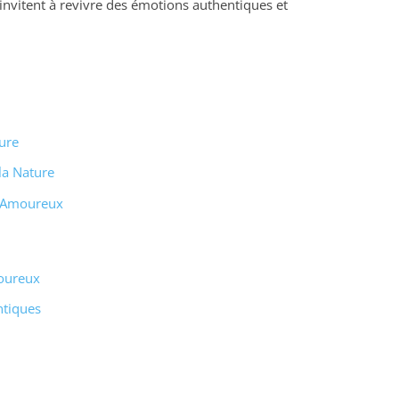
invitent à revivre des émotions authentiques et
ure
a Nature
n Amoureux
oureux
ntiques