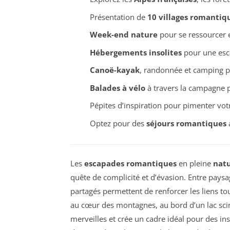
Présentation de
10 villages romantiq
Week-end nature
pour se ressourcer e
Hébergements insolites
pour une es
Canoë-kayak
, randonnée et camping 
Balades à vélo
à travers la campagne 
Pépites d’inspiration pour pimenter votr
Optez pour des
séjours romantiques
a
Les
escapades romantiques
en pleine
nat
quête de complicité et d’évasion. Entre pays
partagés permettent de renforcer les liens to
au cœur des montagnes, au bord d’un lac scint
merveilles et crée un cadre idéal pour des i