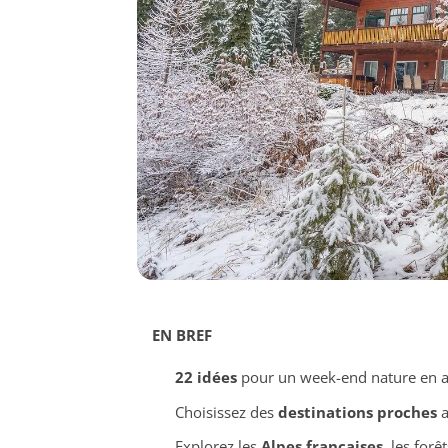
EN BREF
22 idées
pour un week-end nature en
Choisissez des
destinations proches
a
Explorez les
Alpes françaises
, les forê