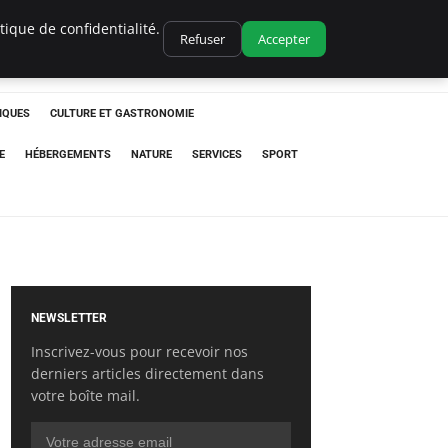
ique de confidentialité.
Refuser
Accepter
IQUES
CULTURE ET GASTRONOMIE
E
HÉBERGEMENTS
NATURE
SERVICES
SPORT
NEWSLETTER
Inscrivez-vous pour recevoir nos
derniers articles directement dans
votre boîte mail.