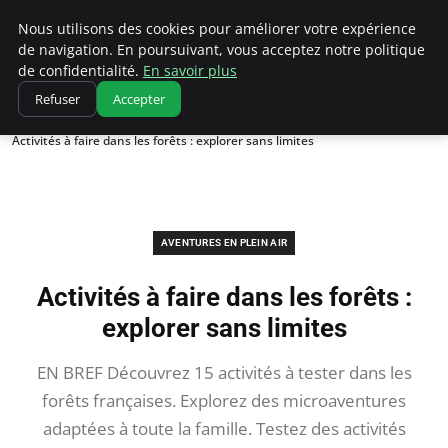
Correze Co
Nous utilisons des cookies pour améliorer votre expérience
de navigation. En poursuivant, vous acceptez notre politique
de confidentialité.
En savoir plus
Refuser
Accepter
Accueil
Aventures en plein air
Activités à faire dans les forêts : explorer sans limites
AVENTURES EN PLEIN AIR
Activités à faire dans les forêts :
explorer sans limites
EN BREF Découvrez 15 activités à tester dans les
forêts françaises. Explorez des microaventures
adaptées à toute la famille. Testez des activités