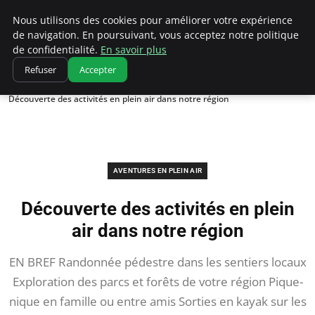
Correze Co
Nous utilisons des cookies pour améliorer votre expérience
de navigation. En poursuivant, vous acceptez notre politique
de confidentialité.
En savoir plus
Refuser
Accepter
Accueil
Aventures en plein air
Découverte des activités en plein air dans notre région
AVENTURES EN PLEIN AIR
Découverte des activités en plein
air dans notre région
EN BREF Randonnée pédestre dans les sentiers locaux
Exploration des parcs et forêts de votre région Pique-
nique en famille ou entre amis Sorties en kayak sur les