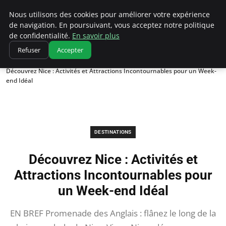
Correze Co
Nous utilisons des cookies pour améliorer votre expérience
de navigation. En poursuivant, vous acceptez notre politique
de confidentialité.
En savoir plus
Refuser
Accepter
Accueil
Destinations
Découvrez Nice : Activités et Attractions Incontournables pour un Week-
end Idéal
DESTINATIONS
Découvrez Nice : Activités et
Attractions Incontournables pour
un Week-end Idéal
EN BREF Promenade des Anglais : flânez le long de la